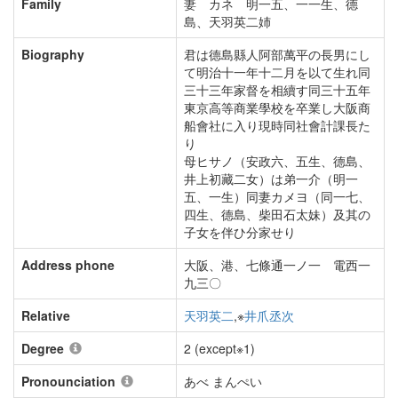
Family
妻 カネ 明一五、一一生、德
島、天羽英二姉
Biography
君は德島縣人阿部萬平の長男にし
て明治十一年十二月を以て生れ同
三十三年家督を相續す同三十五年
東京高等商業學校を卒業し大阪商
船會社に入り現時同社會計課長た
り
母ヒサノ（安政六、五生、德島、
井上初藏二女）は弟一介（明一
五、一生）同妻カメヨ（同一七、
四生、德島、柴田石太妹）及其の
子女を伴ひ分家せり
Address phone
大阪、港、七條通一ノ一 電西一
九三〇
Relative
天羽英二
,※
井爪丞次
Degree
2 (except※1)
Pronounciation
あべ まんぺい