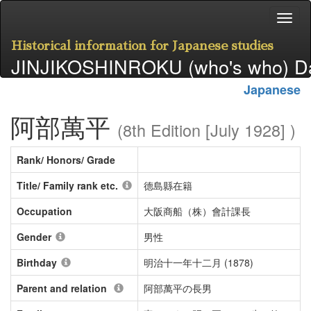
Historical information for Japanese studies
JINJIKOSHINROKU (who's who) D
Japanese
阿部萬平
(8th Edition [July 1928] )
Rank/ Honors/ Grade
Title/ Family rank etc.
德島縣在籍
Occupation
大阪商船（株）會計課長
Gender
男性
Birthday
明治十一年十二月 (1878)
Parent and relation
阿部萬平の長男