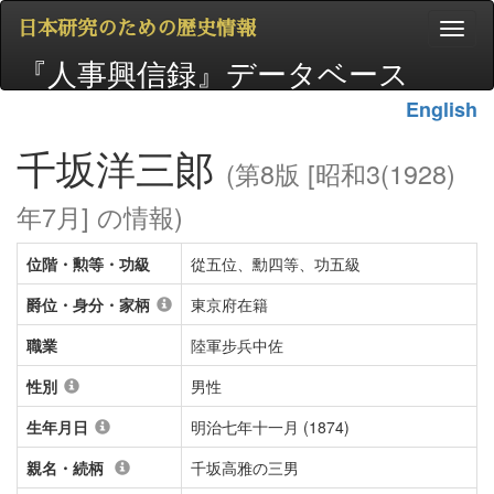
日本研究のための歴史情報
『人事興信録』データベース
English
千坂洋三郞
(第8版 [昭和3(1928)
年7月] の情報)
位階・勲等・功級
從五位、勳四等、功五級
爵位・身分・家柄
東京府在籍
職業
陸軍步兵中佐
性別
男性
生年月日
明治七年十一月 (1874)
親名・続柄
千坂高雅の三男