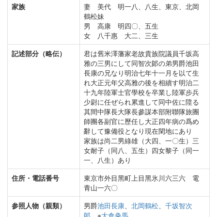
家族
妻 美代 明一八、八生、東京、北岡
鶴松妹
男 高康 明四〇、五生
女 八千惠 大二、三生
記述部分（略伝）
君は舊米澤藩家老故貴族院議員千坂高
雅の三男にして同智次郞の弟男爵池田
長康の兄なり明治七年十一月を以て生
れ大正元年父高雅の後を相續す明治二
十九年陸軍士官學校を卒業し陸軍步兵
少尉に任ぜられ累進して同中佐に陞る
其間中隊長大隊長參謀本部附聯隊旅團
師團各副官に歷任し大正四年病の爲め
辭して豫備役となり現在閑地にあり
家族は尚二男綠雄（大四、一〇生）三
女耐子（同八、五生）四女黎子（同一
一、八生）あり
住所・電話番号
東京市外目黑町上目黑氷川六三六 電
青山一六〇
参照人物（親類）
男爵
池田長康
、
北岡鶴松
、
千坂智次
郞
、※
大倉粂馬