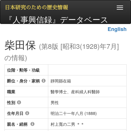
日本研究のための歴史情報
『人事興信録』データベース
English
柴田保
(第8版 [昭和3(1928)年7月]
の情報)
位階・勲等・功級
爵位・身分・家柄
靜岡縣在籍
職業
醫學博士、産科婦人科醫師
性別
男性
生年月日
明治二十一年八月 (1888)
親名・続柄
村上寬の二男 ＊＊