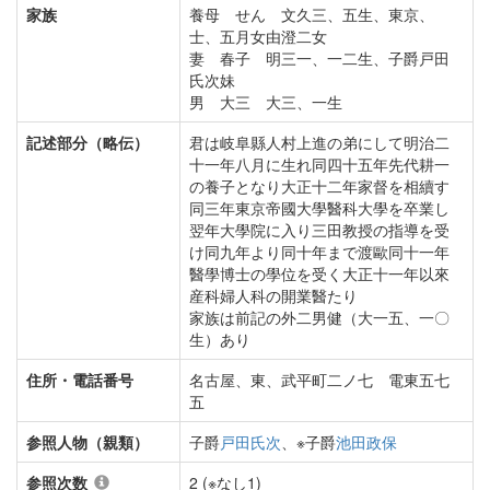
家族
養母 せん 文久三、五生、東京、
士、五月女由澄二女
妻 春子 明三一、一二生、子爵戸田
氏次妹
男 大三 大三、一生
記述部分（略伝）
君は岐阜縣人村上進の弟にして明治二
十一年八月に生れ同四十五年先代耕一
の養子となり大正十二年家督を相續す
同三年東京帝國大學醫科大學を卒業し
翌年大學院に入り三田教授の指導を受
け同九年より同十年まで渡歐同十一年
醫學博士の學位を受く大正十一年以來
産科婦人科の開業醫たり
家族は前記の外二男健（大一五、一〇
生）あり
住所・電話番号
名古屋、東、武平町二ノ七 電東五七
五
参照人物（親類）
子爵
戸田氏次
、※子爵
池田政保
参照次数
2 (※なし1)