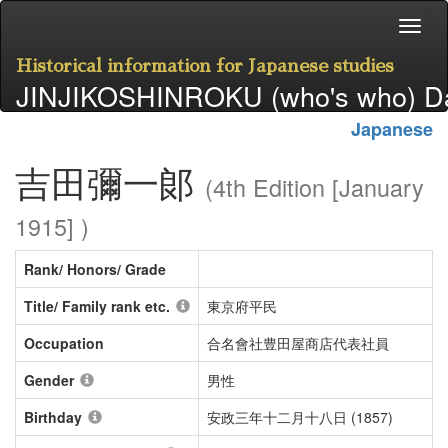
Historical information for Japanese studies
JINJIKOSHINROKU (who's who) D
Japanese
吉田彌一郞
(4th Edition [January
1915] )
Rank/ Honors/ Grade
Title/ Family rank etc.
東京府平民
Occupation
合名會社豊田屋商店代表社員
Gender
男性
Birthday
安政三年十二月十八日 (1857)