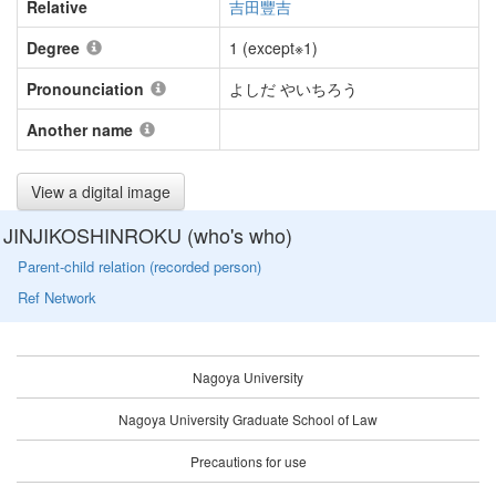
Relative
吉田豐吉
Degree
1 (except※1)
Pronounciation
よしだ やいちろう
Another name
View a digital image
JINJIKOSHINROKU (who's who)
Parent-child relation (recorded person)
Ref Network
Nagoya University
Nagoya University Graduate School of Law
Precautions for use