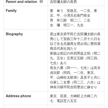
Parent and relation
吉田彌太郞の長男
Family
妻 〓う 安政五、一二生、東
京、平、小澤兵右衛門長女
男 幸三郞 明二〇、二生
女 彌 明三一、九生
Biography
君は東京府平民亡吉田彌太郞の長
男にして安政三年十二月十八日を
以て生る呉服商を營み現に豊田屋
商店代表社員たり
家族は前記の外四男益之助（明二
九、五生）五男正五郞（同三四、
七生）あり
長女八重（同一一、七生）は其夫
貞次郞（同四、一〇生、東京、
平、山崎松太郞弟）及其子と共に
分家し二女豊（同二三、八生）は
神奈川縣平民吉田豊吉に嫁せり
Address phone
東京、荏原、大崎町上大崎二六
七 電話芝八五五