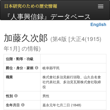
日本研究のための歴史情報
『人事興信録』データベース
English
加藤久次郞
(第4版 [大正4(1915)
年1月] の情報)
位階・勲等・功級
爵位・身分・家柄
岐阜縣平民
職業
株式會社多治見銀行頭取、山久合名會
社代表社員、多治見瓦斯株式會社取締
役
性別
男性
生年月日
嘉永元年七月二日 (1848)