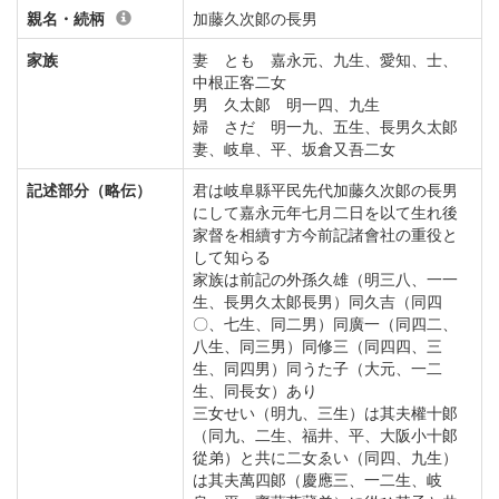
親名・続柄
加藤久次郞の長男
家族
妻 とも 嘉永元、九生、愛知、士、
中根正客二女
男 久太郞 明一四、九生
婦 さだ 明一九、五生、長男久太郞
妻、岐阜、平、坂倉又吾二女
記述部分（略伝）
君は岐阜縣平民先代加藤久次郞の長男
にして嘉永元年七月二日を以て生れ後
家督を相續す方今前記諸會社の重役と
して知らる
家族は前記の外孫久雄（明三八、一一
生、長男久太郞長男）同久吉（同四
〇、七生、同二男）同廣一（同四二、
八生、同三男）同修三（同四四、三
生、同四男）同うた子（大元、一二
生、同長女）あり
三女せい（明九、三生）は其夫權十郞
（同九、二生、福井、平、大阪小十郞
從弟）と共に二女ゑい（同四、九生）
は其夫萬四郞（慶應三、一二生、岐