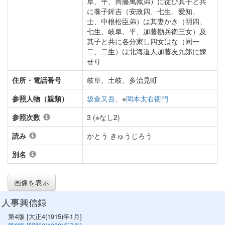
阜、平、齊藤萬藏弟）に從ひ其子と共
に養子鉾吉（安政四、七生、愛知、
士、中根松臣弟）は其妻かき（明四、
七生、岐阜、平、加藤勘兵衛三女）及
其子と共に各分家し四女はな（同一
二、二生）は北海道人加藤友九郞に嫁
せり
住所・電話番号
岐阜、土岐、多治見町
参照人物（親類）
坂倉又吾
、※
岡本太右衞門
参照次数
3 (※なし2)
読み
かとう きゅうじろう
別名
画像を表示
人事興信録
第4版 [大正4(1915)年1月]