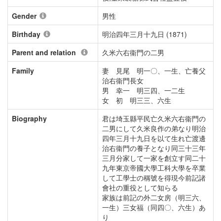
Gender
男性
Birthday
明治四年三月十九日 (1871)
Parent and relation
久米六右衞門の二男
Family
妻 見尾 明一〇、一生、亡養父
治右衞門長女
男 幸一 明三四、一二生
女 初 明三三、六生
Biography
君は埼玉縣平民亡久米六右衞門の
二男にして久米良作の弟なり明治
四年三月十九日を以て生れ亡渡邊
治右衞門の養子となり同三十三年
三月分家して一家を創立す同二十
九年東京帝國大學工科大學を卒業
して工學士の稱號を得現今前記諸
會社の重役として知らる
家族は前記の外二女房（明三六、
一生）三女福（同四〇、六生）あ
り