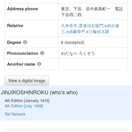
Address phone
東京、下谷、谷中眞島町一 電話
下谷四〇四
Relative
久米良作
,
渡邊治右衞門
,※
岩出修
三
,※
須藤恭平
,※
三輪信太郞
Degree
6 (except※2)
Pronounciation
わたなべ ろくぞう
Another name
View a digital image
JINJIKOSHINROKU (who's who)
4th Edition [January 1915]
8th Edition [July 1928]
Ref Network