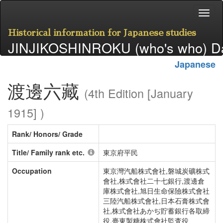
Historical information for Japanese studies
JINJIKOSHINROKU (who's who) D
Japanese
渡邊六藏
(4th Edition [January
1915] )
Rank/ Honors/ Grade
Title/ Family rank etc.
東京府平民
Occupation
東京灣汽船株式會社,磐城炭礦株式
會社,株式會社二十七銀行,渡邊倉
庫株式會社,旭日生命保險株式會社
三陸汽船株式會社,日本石膏株式會
社,株式會社あかぢ貯蓄銀行各取締
役,臺東製糖株式會社監査役