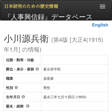
日本研究のための歴史情報
『人事興信録』データベース
English
小川源兵衛
(第4版 [大正4(1915)
年1月] の情報)
位階・勲等・功級
爵位・身分・家柄
東京府平民
職業
資産家
性別
男性
生年月日
嘉永三年七月十四日 (1850)
親名・続柄