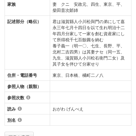
家族
妻 クニ 安政元、四生、東京、平、
柴田昔次郞姉
記述部分（略伝）
君は滋賀縣人小川松與門の弟にして嘉
永三年七月十四日を以て生れ明治十二
年四月分家して一家を創む資産家にし
て所得税千七百餘圓を納む
養子義一（明一〇、七生、長野、平、
北村二吉四男）は其妻ナセ（同一五、
九生、滋賀縣人小川松右衛門二女）及
其子女を伴ひて分家せり
住所・電話番号
東京、日本橋、橘町二ノ八
参照人物（親類）
参照次数
読み
おがわ げんべえ
別名