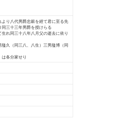
れより八代男爵忠穀を經て君に至る先
り同三十三年男爵を授けらる
て生れ同三十八年八月父の逝去に依り
男隆久（同三八、八生）三男隆博（同
）は各分家せり