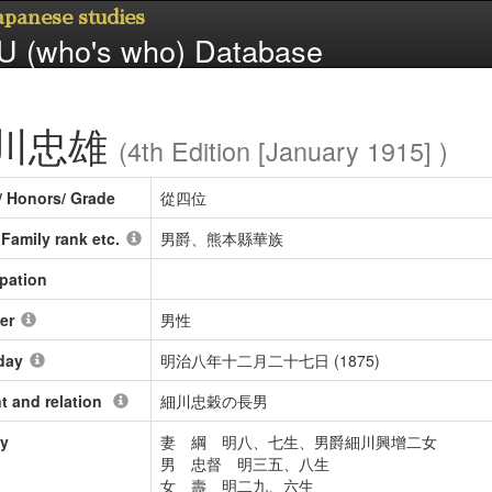
Japanese studies
 (who's who) Database
川忠雄
(4th Edition [January 1915] )
/ Honors/ Grade
從四位
/ Family rank etc.
男爵、熊本縣華族
pation
er
男性
day
明治八年十二月二十七日 (1875)
t and relation
細川忠穀の長男
ly
妻 綱 明八、七生、男爵細川興增二女
男 忠督 明三五、八生
女 壽 明二九、六生