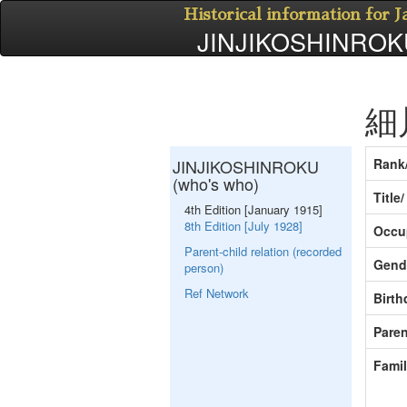
Historical information for 
JINJIKOSHINROKU
細
JINJIKOSHINROKU
Rank
(who's who)
Title
4th Edition [January 1915]
8th Edition [July 1928]
Occu
Parent-child relation (recorded
Gend
person)
Ref Network
Birth
Paren
Fami