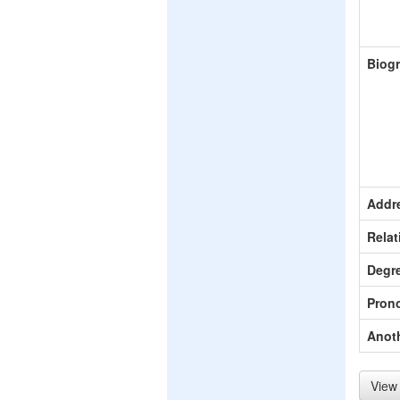
Biog
Addr
Relat
Degr
Pron
Anot
View 