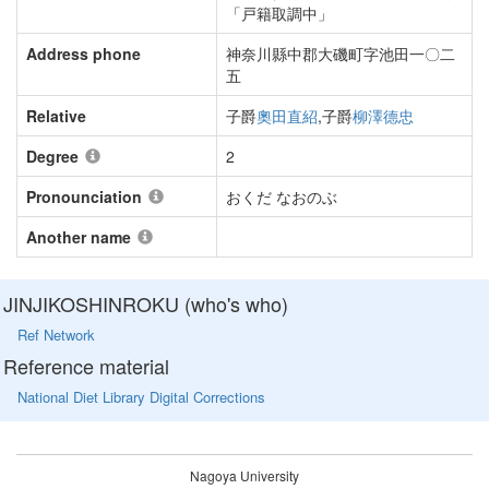
「戸籍取調中」
Address phone
神奈川縣中郡大磯町字池田一〇二
五
Relative
子爵
奧田直紹
,子爵
柳澤德忠
Degree
2
Pronounciation
おくだ なおのぶ
Another name
JINJIKOSHINROKU (who's who)
Ref Network
Reference material
National Diet Library Digital Corrections
Nagoya University