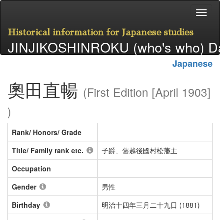
Historical information for Japanese studies
JINJIKOSHINROKU (who's who) D
Japanese
奧田直暢
(First Edition [April 1903]
)
Rank/ Honors/ Grade
Title/ Family rank etc.
子爵、舊越後國村松藩主
Occupation
Gender
男性
Birthday
明治十四年三月二十九日 (1881)