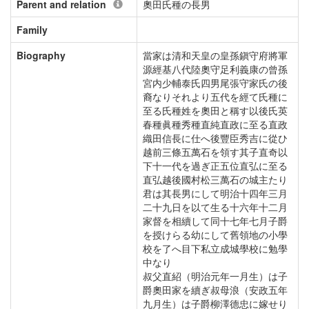
Parent and relation
奧田氏種の長男
Family
Biography
當家は清和天皇の皇孫鎭守府將軍
源經基八代陸奧守足利義康の曾孫
宮内少輔泰氏四男尾張守家氏の後
裔なりそれより五代を經て氏種に
至る氏種姓を奧田と稱す以後氏英
春種眞種秀種直純直政に至る直政
織田信長に仕へ後豐臣秀吉に從ひ
越前三條五萬石を領す其子直奇以
下十一代を過ぎ正五位直弘に至る
直弘越後國村松三萬石の城主たり
君は其長男にして明治十四年三月
二十九日を以て生る十六年十二月
家督を相續して同十七年七月子爵
を授けらる幼にして舊領地の小學
校を了へ目下私立成城學校に勉學
中なり
叔父直紹（明治元年一月生）は子
爵奧田家を續ぎ叔母浪（安政五年
九月生）は子爵柳澤德忠に嫁せり