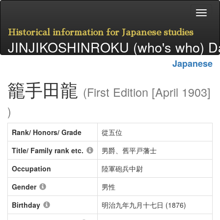
Historical information for Japanese studies
JINJIKOSHINROKU (who's who) D
Japanese
籠手田龍
(First Edition [April 1903]
)
Rank/ Honors/ Grade
從五位
Title/ Family rank etc.
男爵、舊平戸藩士
Occupation
陸軍砲兵中尉
Gender
男性
Birthday
明治九年九月十七日 (1876)