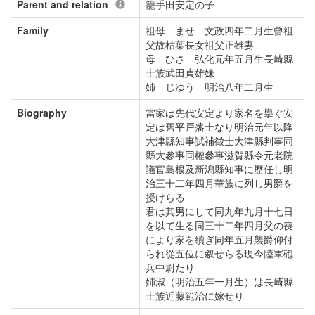
Parent and relation
籠手田安定の子
Family
祖母 ませ 文政四年二月生曾祖
父故枯葉長女祖父正雄妻
母 ひさ 弘化元年五月生長崎縣
士族武田貞雄妹
姉 じゆう 明治八年二月生
Biography
當家は先代安定より家名を擧ぐ安
定は舊平戸藩士なり明治元年以降
大津縣知事試補徵士大津縣判事同
縣大參事同權參事滋賀縣令元老院
議官島根及新潟縣知事に歷任し明
治三十二年四月華族に列し男爵を
授けらる
君は其男にして同九年九月十七日
を以て生る同三十二年四月父の喪
により家を續ぎ同年五月襲爵仰付
られ從五位に叙せらる現今陸軍砲
兵中尉たり
姉淑（明治五年一月生）は長崎縣
士族近藤範治に嫁せり