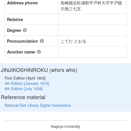
Address phone
長崎縣北松浦郡平戸村大字平戸鏡
川免三七五
Relative
Degree
Pronounciation
こてだ とおる
Another name
JINJIKOSHINROKU (who's who)
First Edition [April 1903]
4th Edition [January 1915]
8th Edition [July 1928]
Reference material
National Diet Library Digital Corrections
Nagoya University