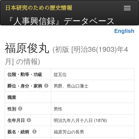
日本研究のための歴史情報
『人事興信録』データベース
English
福原俊丸
(初版 [明治36(1903)年4
月] の情報)
位階・勲等・功級
從五位
爵位・身分・家柄
男爵、舊山口藩士
職業
性別
男性
生年月日
明治九年八月十八日 (1876)
親名・続柄
福原芳山の長男