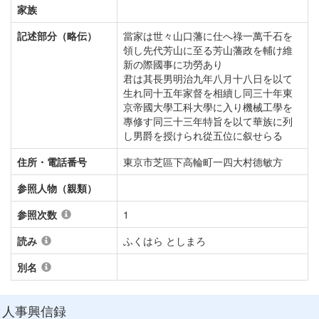
家族
記述部分（略伝）
當家は世々山口藩に仕へ祿一萬千石を
領し先代芳山に至る芳山藩政を輔け維
新の際國事に功勞あり
君は其長男明治九年八月十八日を以て
生れ同十五年家督を相續し同三十年東
京帝國大學工科大學に入り機械工學を
專修す同三十三年特旨を以て華族に列
し男爵を授けられ從五位に叙せらる
住所・電話番号
東京市芝區下高輪町一四大村德敏方
参照人物（親類）
参照次数
1
読み
ふくはら としまろ
別名
人事興信録